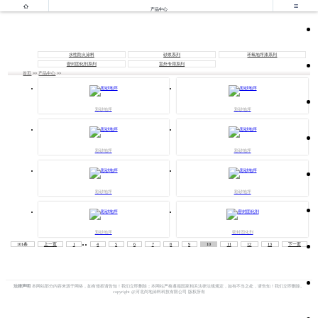


产品中心
水性防火涂料
砂浆系列
环氧地坪漆系列
密封固化剂系列
室外专用系列
首页
>>
产品中心
>>
彩砂地坪
彩砂地坪
彩砂地坪
彩砂地坪
彩砂地坪
彩砂地坪
彩砂地坪
密封固化剂
..
101条
上一页
1
4
5
6
7
8
9
10
11
12
13
下一页
法律声明
本网站部分内容来源于网络，如有侵权请告知！我们立即删除；本网站严格遵循国家相关法律法规规定，如有不当之处，请告知！我们立即删除。
copyright @河北尚地涂料科技有限公司 版权所有